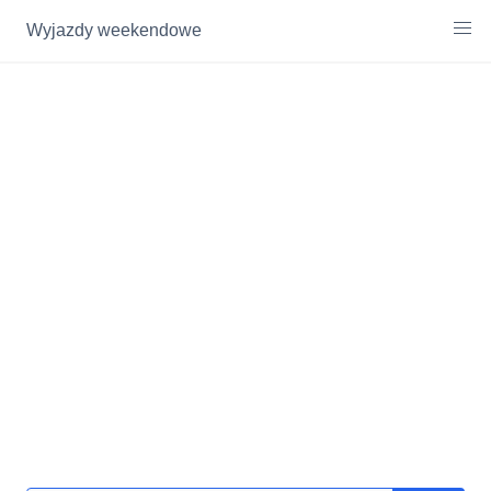
Wyjazdy weekendowe
Skip
to
content