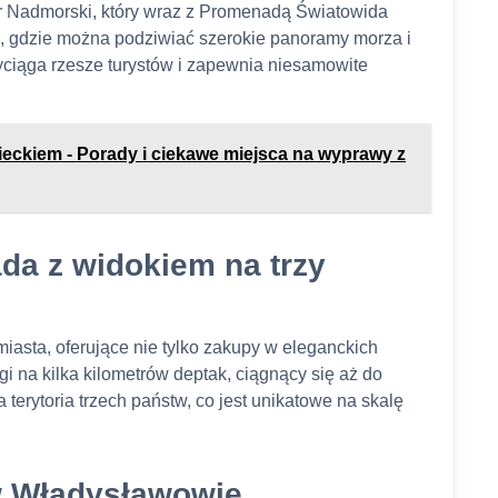
war Nadmorski, który wraz z Promenadą Światowida
e, gdzie można podziwiać szerokie panoramy morza i
yciąga rzesze turystów i zapewnia niesamowite
eckiem - Porady i ciekawe miejsca na wyprawy z
da z widokiem na trzy
iasta, oferujące nie tylko zakupy w eleganckich
gi na kilka kilometrów deptak, ciągnący się aż do
 terytoria trzech państw, co jest unikatowe na skalę
 w Władysławowie