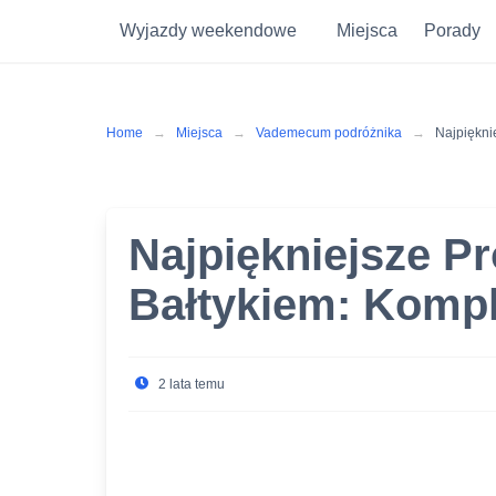
Wyjazdy weekendowe
Miejsca
Porady
Skip
to
content
Home
Miejsca
Vademecum podróżnika
Najpiękni
Najpiękniejsze 
Bałtykiem: Komp
2 lata temu