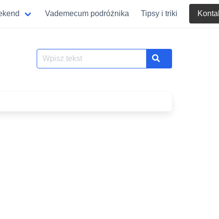
eekend
Vademecum podróżnika
Tipsy i triki
Konta
Szukaj
Search