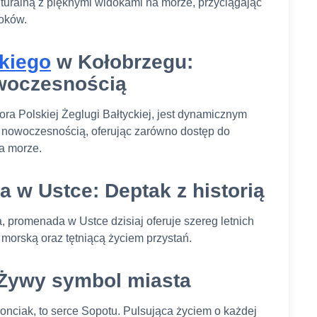
ulturalną z pięknymi widokami na morze, przyciągając
doków.
kiego
w Kołobrzegu:
owoczesnością
ra Polskiej Żeglugi Bałtyckiej, jest dynamicznym
 z nowoczesnością, oferując zarówno dostęp do
na morze.
w Ustce: Deptak z historią
 promenada w Ustce dzisiaj oferuje szereg letnich
ę morską oraz tętniącą życiem przystań.
 Żywy symbol miasta
nciak, to serce Sopotu. Pulsująca życiem o każdej