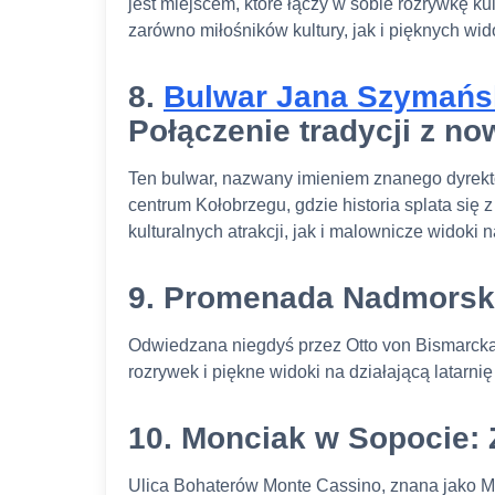
jest miejscem, które łączy w sobie rozrywkę k
zarówno miłośników kultury, jak i pięknych wi
8.
Bulwar Jana Szymańs
Połączenie tradycji z n
Ten bulwar, nazwany imieniem znanego dyrekto
centrum Kołobrzegu, gdzie historia splata się
kulturalnych atrakcji, jak i malownicze widoki 
9. Promenada Nadmorska 
Odwiedzana niegdyś przez Otto von Bismarcka,
rozrywek i piękne widoki na działającą latarni
10. Monciak w Sopocie:
Ulica Bohaterów Monte Cassino, znana jako Mo