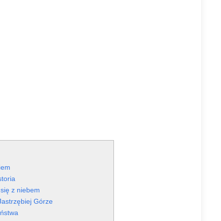
kiem
toria
 się z niebem
astrzębiej Górze
aństwa