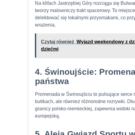
Na klifach Jastrzębiej Góry rozciąga się Bul
tworzy malowniczy trakt spacerowy. To miejsc
delektować się lokalnymi przysmakami, co prz
wrażenia.
Czytaj również
Wyjazd weekendowy z dzi
dziećmi
4. Świnoujście: Promena
państwa
Promenada w Świnoujściu to pulsujące serce m
butikach, ale również różnorodne rozrywki. Dłu
granicy polsko-niemieckiej, zapewnia widoki na
europejską.
5. Aleja Gwiazd Sportu