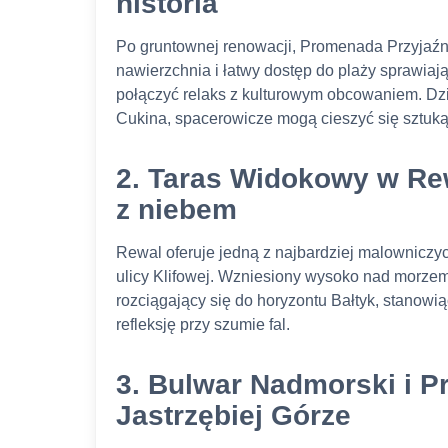
historia
Po gruntownej renowacji, Promenada Przyjaź
nawierzchnia i łatwy dostęp do plaży sprawiają,
połączyć relaks z kulturowym obcowaniem. Dzię
Cukina, spacerowicze mogą cieszyć się sztuk
2. Taras Widokowy w Rew
z niebem
Rewal oferuje jedną z najbardziej malowniczy
ulicy Klifowej. Wzniesiony wysoko nad morze
rozciągający się do horyzontu Bałtyk, stanow
refleksję przy szumie fal.
3. Bulwar Nadmorski i 
Jastrzębiej Górze