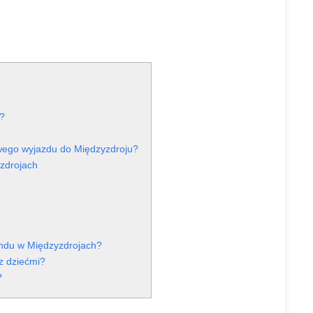
?
wego wyjazdu do Międzyzdroju?
zdrojach
endu w Międzyzdrojach?
z dziećmi?
?