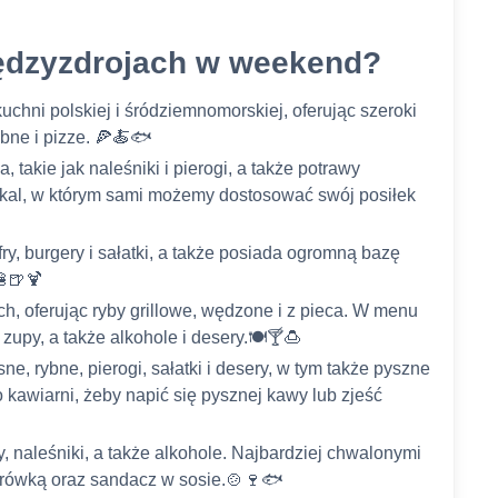
ędzyzdrojach w weekend?
kuchni polskiej i śródziemnomorskiej, oferując szeroki
bne i pizze. 🍕🍝🐟
, takie jak naleśniki i pierogi, a także potrawy
okal, w którym sami możemy dostosować swój posiłek
ry, burgery i sałatki, a także posiada ogromną bazę
🍔🍺🍹
ch, oferując ryby grillowe, wędzone i z pieca. W menu
zupy, a także alkohole i desery.🍽️🍸🍮
e, rybne, pierogi, sałatki i desery, w tym także pyszne
awiarni, żeby napić się pysznej kawy lub zjeść
, naleśniki, a także alkohole. Najbardziej chwalonymi
 surówką oraz sandacz w sosie.🍲🍷🐟