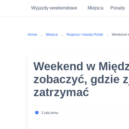
Wyjazdy weekendowe
Miejsca
Porady
Skip
to
content
Home
Miejsca
Regiony i miasta Polski
Weekend w 
Weekend w Międz
zobaczyć, gdzie z
zatrzymać
3 lata temu