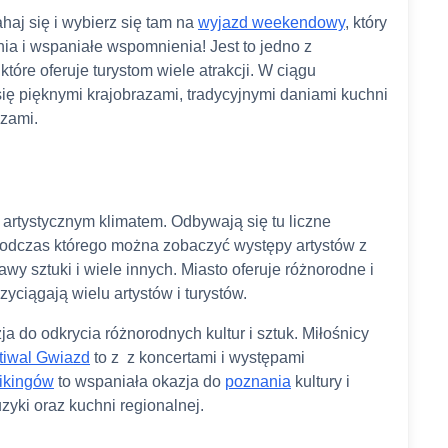
aj się i wybierz się tam na
wyjazd weekendowy
, który
a i wspaniałe wspomnienia! Jest to jedno z
tóre oferuje turystom wiele atrakcji. W ciągu
ę pięknymi krajobrazami, tradycyjnymi daniami kuchni
czami.
artystycznym klimatem. Odbywają się tu liczne
, podczas którego można zobaczyć występy artystów z
wy sztuki i wiele innych. Miasto oferuje różnorodne i
yciągają wielu artystów i turystów.
a do odkrycia różnorodnych kultur i sztuk. Miłośnicy
tiwal Gwiazd
to z z koncertami i występami
Wikingów
to wspaniała okazja do
poznania
kultury i
zyki oraz kuchni regionalnej.