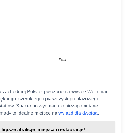
Park
o-zachodniej Polsce, położone na wyspie Wolin nad
ięknego, szerokiego i piaszczystego plażowego
 wiatrów. Spacer po wydmach to niezapomniane
enady to idealne miejsce na
wyjazd dla dwojga
.
epsze atrakcje, miejsca i restauracje!