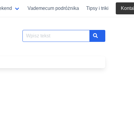
eekend
Vademecum podróżnika
Tipsy i triki
Konta
Szukaj
Search