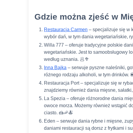
Gdzie można zjeść w Mi
Restauracja Carmen
– specjalizuje się w 
wybór dań, w tym dania wegetariańskie, ry
Willa 777 – oferuje tradycyjne polskie dania
wegetariańskie. Jest to samoobsługowy l
według uznania. 🥟🥦
Inna Bajka
– serwuje pyszne naleśniki, gof
różnego rodzaju alkoholi, w tym drinków. 
Restauracja Port – specjalizuje się w ryba
znajdziemy również dania mięsne, sałatki, 
La Spezia – oferuje różnorodne dania mięsn
owoce morza. Możemy również wstąpić do k
ciasto. 🍰🦐🍝
Eden – serwuje dania rybne i mięsne, zupy
daniami restauracji są dorsz z frytkami i