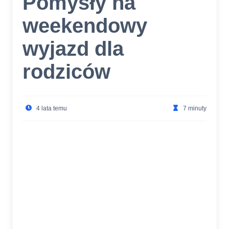
Pomysły na
weekendowy
wyjazd dla
rodziców
4 lata temu
7 minuty