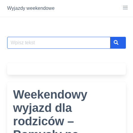
Wyjazdy weekendowe
Skip
to
content
Szukaj
Search
Weekendowy
wyjazd dla
rodziców –