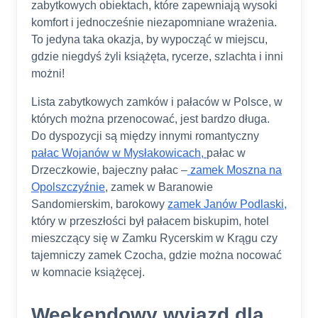
zabytkowych obiektach, które zapewniają wysoki
komfort i jednocześnie niezapomniane wrażenia.
To jedyna taka okazja, by wypocząć w miejscu,
gdzie niegdyś żyli książęta, rycerze, szlachta i inni
możni!
Lista zabytkowych zamków i pałaców w Polsce, w
których można przenocować, jest bardzo długa.
Do dyspozycji są między innymi romantyczny
pałac Wojanów w Mysłakowicach,
pałac w
Drzeczkowie, bajeczny pałac –
zamek Moszna na
Opolszczyźnie
, zamek w Baranowie
Sandomierskim, barokowy
zamek Janów Podlaski,
który w przeszłości był pałacem biskupim, hotel
mieszczący się w Zamku Rycerskim w Krągu czy
tajemniczy zamek Czocha, gdzie można nocować
w komnacie książęcej.
Weekendowy wyjazd dla