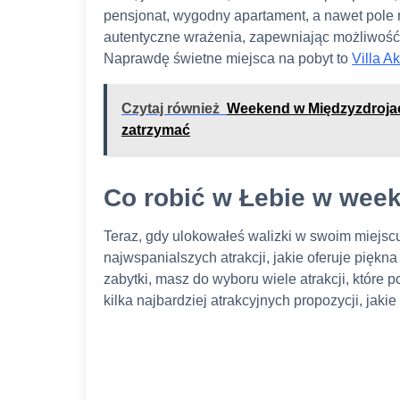
pensjonat, wygodny apartament, a nawet pole 
autentyczne wrażenia, zapewniając możliwoś
Naprawdę świetne miejsca na pobyt to
Villa A
Czytaj również
Weekend w Międzyzdrojach
zatrzymać
Co robić w Łebie w wee
Teraz, gdy ulokowałeś walizki w swoim miejs
najwspanialszych atrakcji, jakie oferuje pięk
zabytki, masz do wyboru wiele atrakcji, które
kilka najbardziej atrakcyjnych propozycji, jak