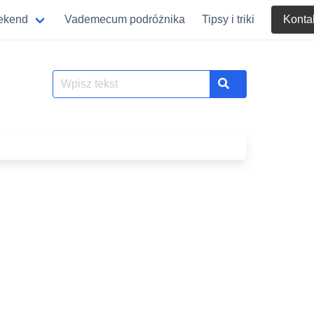
eekend
Vademecum podróżnika
Tipsy i triki
Konta
Szukaj
Search