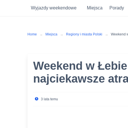
Wyjazdy weekendowe
Miejsca
Porady
Skip
to
content
Home
Miejsca
Regiony i miasta Polski
Weekend w 
Weekend w Łebie
najciekawsze atr
3 lata temu