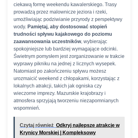
ciekawą formę weekendu kawalerskiego. Trasy
prowadzą przez malownicze jeziora i rzeki,
umożliwiając podziwianie przyrody z perspektywy
wody.
Pamiętaj, aby dostosować stopień
trudności spływu kajakowego do poziomu
zaawansowania uczestników
, wybierając
spokojniejsze lub bardziej wymagające odcinki.
Świetnym pomysłem jest zorganizowanie w trakcie
wyprawy pikniku na jednej z licznych wysepek.
Natomiast po zakończeniu spływu możesz
urozmaicić weekend z chłopakami, korzystając z
lokalnych atrakcji, takich jak ogniska czy
wieczorne imprezy. Mazurskie krajobrazy i
atmosfera sprzyjają tworzeniu niezapomnianych
wspomnień.​
Czytaj również
Odkryj najlepsze atrakcje w
Krynicy Morskiej | Kompleksowy