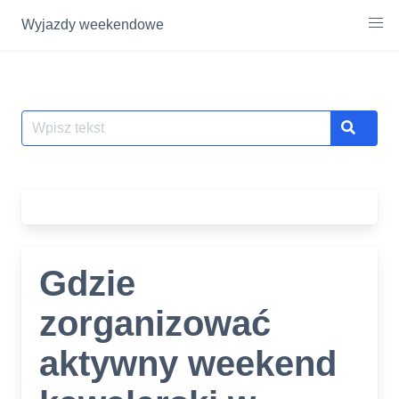
Wyjazdy weekendowe
Skip
to
content
Szukaj
Search
Gdzie
zorganizować
aktywny weekend