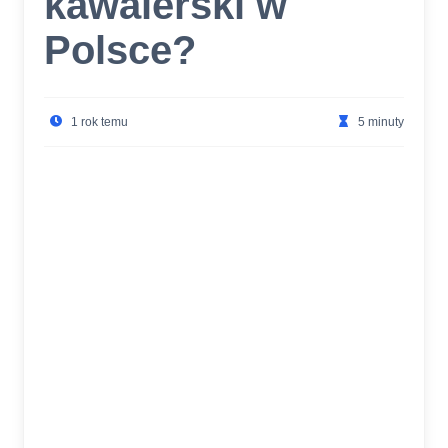
kawalerski w
Polsce?
1 rok temu
5 minuty